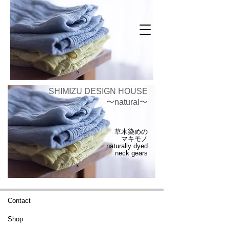
SHIMIZU DESIGN HOUSE
〜natural〜
草木染めの
マキモノ
naturally dyed
neck gears
Contact
​​Shop